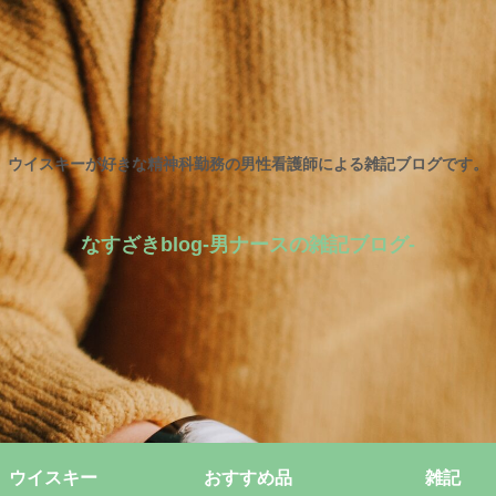
ウイスキーが好きな精神科勤務の男性看護師による雑記ブログです。
なすざきblog-男ナースの雑記ブログ-
ウイスキー
おすすめ品
雑記